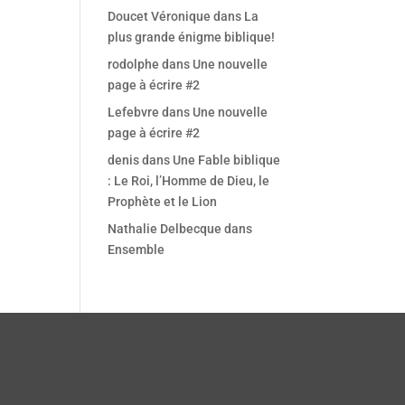
Office 365
Outlook Live
Doucet Véronique
dans
La
plus grande énigme biblique!
rodolphe
dans
Une nouvelle
page à écrire #2
Lefebvre
dans
Une nouvelle
page à écrire #2
denis
dans
Une Fable biblique
: Le Roi, l’Homme de Dieu, le
Prophète et le Lion
Nathalie Delbecque
dans
Ensemble