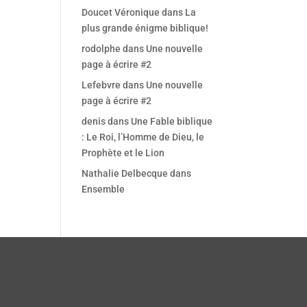
Office 365
Outlook Live
Doucet Véronique
dans
La
plus grande énigme biblique!
rodolphe
dans
Une nouvelle
page à écrire #2
Lefebvre
dans
Une nouvelle
page à écrire #2
denis
dans
Une Fable biblique
: Le Roi, l’Homme de Dieu, le
Prophète et le Lion
Nathalie Delbecque
dans
Ensemble