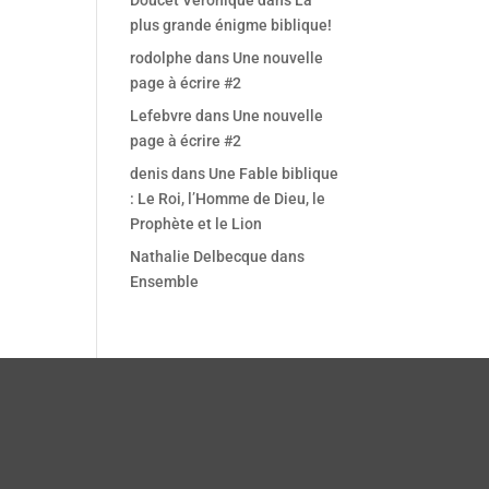
Doucet Véronique
dans
La
Office 365
Outlook Live
plus grande énigme biblique!
rodolphe
dans
Une nouvelle
page à écrire #2
Lefebvre
dans
Une nouvelle
page à écrire #2
denis
dans
Une Fable biblique
: Le Roi, l’Homme de Dieu, le
Prophète et le Lion
Nathalie Delbecque
dans
Ensemble