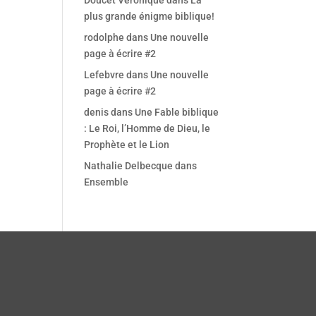
Doucet Véronique
dans
La
Office 365
Outlook Live
plus grande énigme biblique!
rodolphe
dans
Une nouvelle
page à écrire #2
Lefebvre
dans
Une nouvelle
page à écrire #2
denis
dans
Une Fable biblique
: Le Roi, l’Homme de Dieu, le
Prophète et le Lion
Nathalie Delbecque
dans
Ensemble