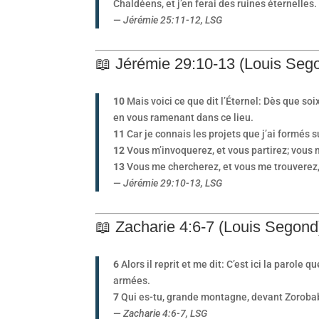
Chaldéens, et j’en ferai des ruines éternelles.
—
Jérémie 25:11-12, LSG
📖 Jérémie 29:10-13 (Louis Seg
10
Mais voici ce que dit l’Éternel: Dès que so
en vous ramenant dans ce lieu.
11
Car je connais les projets que j’ai formés s
12
Vous m’invoquerez, et vous partirez; vous m
13
Vous me chercherez, et vous me trouverez,
—
Jérémie 29:10-13, LSG
📖 Zacharie 4:6-7 (Louis Segond
6
Alors il reprit et me dit: C’est ici la parole 
armées.
7
Qui es-tu, grande montagne, devant Zorobabel
—
Zacharie 4:6-7, LSG