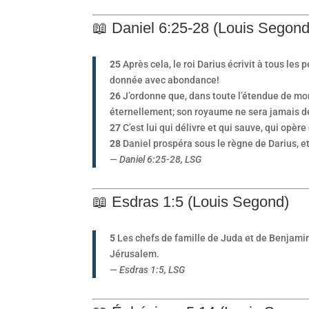
📖 Daniel 6:25-28 (Louis Segond
25
Après cela, le roi Darius écrivit à tous les
donnée avec abondance!
26
J’ordonne que, dans toute l’étendue de mon r
éternellement; son royaume ne sera jamais dét
27
C’est lui qui délivre et qui sauve, qui opère
28
Daniel prospéra sous le règne de Darius, et
—
Daniel 6:25-28, LSG
📖 Esdras 1:5 (Louis Segond)
5
Les chefs de famille de Juda et de Benjamin, l
Jérusalem.
—
Esdras 1:5, LSG