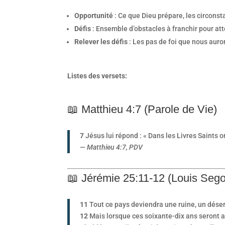
Opportunité
: Ce que Dieu prépare, les circonst
Défis
: Ensemble d’obstacles à franchir pour att
Relever les défis
: Les pas de foi que nous auro
Listes des versets:
📖 Matthieu 4:7 (Parole de Vie)
7
Jésus lui répond : « Dans les Livres Saints on
—
Matthieu 4:7, PDV
📖 Jérémie 25:11-12 (Louis Seg
11
Tout ce pays deviendra une ruine, un déser
12
Mais lorsque ces soixante-dix ans seront acc