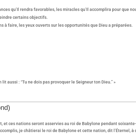
ances qu’Il rendra favorables, les miracles qu’Il accomplira pour que nou
eindre certains objectifs.
ns à faire, les yeux ouverts sur les opportunités que Dieu a préparées.
 lit aussi : “Tu ne dois pas provoquer le Seigneur ton Dieu.” »
ond)
t, et ces nations seront asservies au roi de Babylone pendant soixante-
omplis, je châtierai le roi de Babylone et cette nation, dit l’Éternel, à 