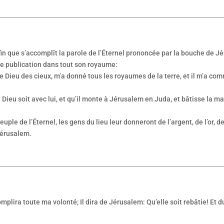
n que s’accomplît la parole de l’Éternel prononcée par la bouche de Jérém
cette publication dans tout son royaume:
, le Dieu des cieux, m’a donné tous les royaumes de la terre, et il m’a 
ieu soit avec lui, et qu’il monte à Jérusalem en Juda, et bâtisse la maiso
ple de l’Éternel, les gens du lieu leur donneront de l’argent, de l’or, de
Jérusalem.
omplira toute ma volonté; Il dira de Jérusalem: Qu’elle soit rebâtie! Et d