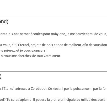
ond)
ixante-dix ans seront écoulés pour Babylone, je me souviendrai de vous,
ur vous, dit l’Éternel, projets de paix et non de malheur, afin de vous do
e prierez, et je vous exaucerai.
 si vous me cherchez de tout votre cœur.
)
que l’Éternel adresse à Zorobabel: Ce n’est ni par la puissance ni par la fo
? Tu seras aplanie. Il posera la pierre principale au milieu des accla