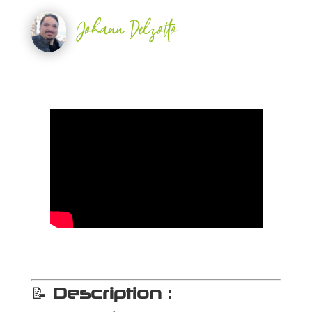
Johann Delzotto
📝
Description
: