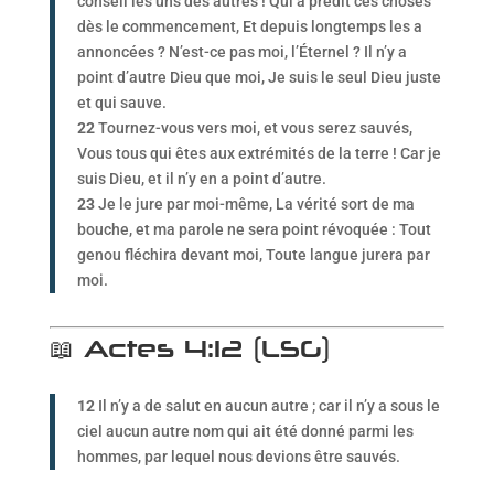
conseil les uns des autres ! Qui a prédit ces choses
dès le commencement, Et depuis longtemps les a
annoncées ? N’est-ce pas moi, l’Éternel ? Il n’y a
point d’autre Dieu que moi, Je suis le seul Dieu juste
et qui sauve.
22
Tournez-vous vers moi, et vous serez sauvés,
Vous tous qui êtes aux extrémités de la terre ! Car je
suis Dieu, et il n’y en a point d’autre.
23
Je le jure par moi-même, La vérité sort de ma
bouche, et ma parole ne sera point révoquée : Tout
genou fléchira devant moi, Toute langue jurera par
moi.
📖 Actes 4:12 (LSG)
12
Il n’y a de salut en aucun autre ; car il n’y a sous le
ciel aucun autre nom qui ait été donné parmi les
hommes, par lequel nous devions être sauvés.