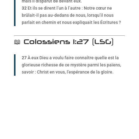
mais il disparut de devant eux.
32
Et ils se dirent l’un à l’autre : Notre cœur ne
brûlait-il pas au-dedans de nous, lorsqu’il nous
parlait en chemin et nous expliquait les Écritures ?
📖 Colossiens 1:27 (LSG)
27
À eux Dieu a voulu faire connaître quelle est la
glorieuse richesse de ce mystère parmi les païens,
savoir : Christ en vous, l’espérance de la gloire.