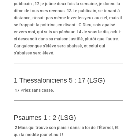
publicain ;
12
je jeûne deux fois la semaine, je donne la
dîme de tous mes revenus.
13
Le publicain, se ten
ant à
distance, n’osait pas même lever les yeux au ciel, mais il
se frappait la poitrine, en disant : O Dieu, sois apaisé
envers moi, qui suis un pécheur.
14
Je vous le dis, celui-
ci descendit dans sa maison justifié, plutôt que l’autre.
Car quiconque s’élève sera abaissé, et celui qui
s’abaisse sera élevé.
1 Thessaloniciens 5 : 17 (LSG)
17
Priez sans cesse.
Psaumes 1 : 2 (LSG)
2
Mais qui trouve son plaisir dans la loi de l’Éternel, Et
qui la médite jour et nuit !