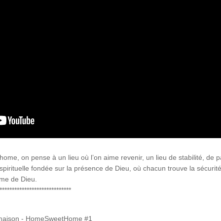
 on pense à un lieu où l’on aime revenir, un lieu de stabilité, de paix
pirituelle fondée sur la présence de Dieu, où chacun trouve la sécurité
ume de Dieu.
*****************************
e maison - HomeSweetHome #1