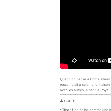
Quand on pense à Home sweet home,
ressemblait à cela : une maison s
avec les autres, à bâtir le Roya
*****************************************
⛪ CULTE
• Titre : Une église comme un