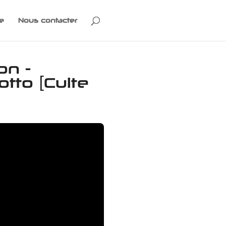
e
Nous contacter
on -
tto [Culte