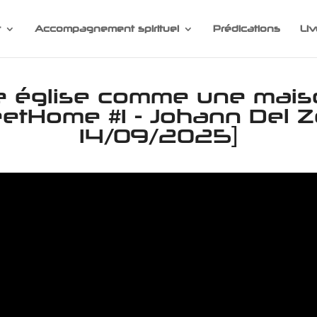
r
Accompagnement spirituel
Prédications
Liv
 église comme une mais
Home #1 - Johann Del Zo
14/09/2025]